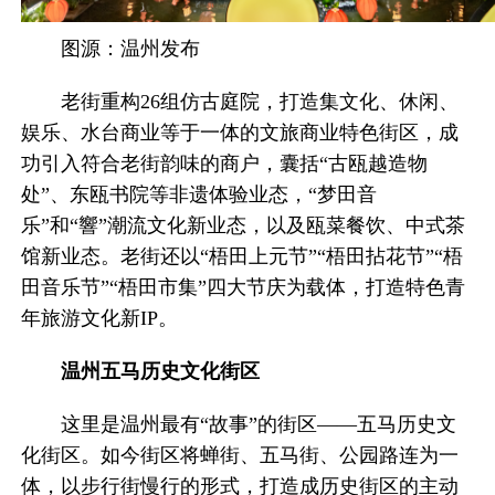
图源：温州发布
老街重构26组仿古庭院，打造集文化、休闲、
娱乐、水台商业等于一体的文旅商业特色街区，成
功引入符合老街韵味的商户，囊括“古瓯越造物
处”、东瓯书院等非遗体验业态，“梦田音
乐”和“響”潮流文化新业态，以及瓯菜餐饮、中式茶
馆新业态。老街还以“梧田上元节”“梧田拈花节”“梧
田音乐节”“梧田市集”四大节庆为载体，打造特色青
年旅游文化新IP。
温州五马历史文化街区
这里是温州最有“故事”的街区——五马历史文
化街区。如今街区将蝉街、五马街、公园路连为一
体，以步行街慢行的形式，打造成历史街区的主动