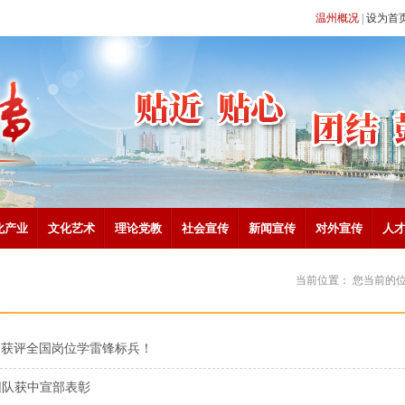
温州概况
|
设为首
化产业
文化艺术
理论党教
社会宣传
新闻宣传
对外宣传
人
当前位置：
您当前的位
，获评全国岗位学雷锋标兵！
团队获中宣部表彰