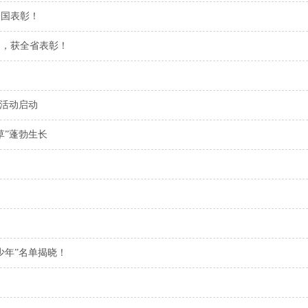
全国表彰！
目，获全省表彰！
”活动启动
草”蓬勃生长
好少年”名单揭晓！