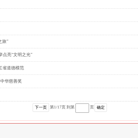
之旅”
举点亮“文明之光”
江省道德模范
得中华慈善奖
第
1
/
17
页 到第
页
下一页
确定