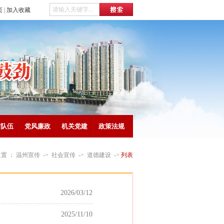
页
|
加入收藏
才队伍
党风廉政
机关党建
政策法规
置 ：
温州宣传
->
社会宣传
->
道德建设
->
列表
2026/03/12
2025/11/10