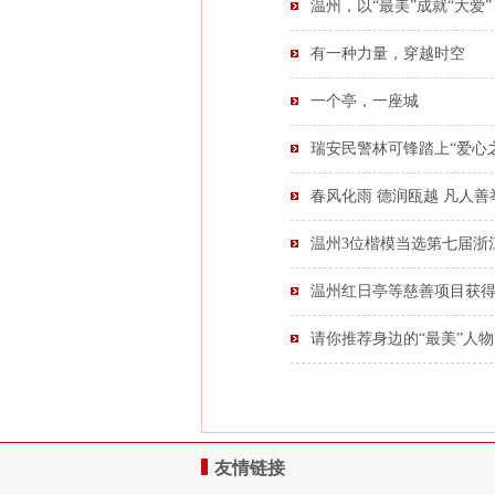
温州，以“最美”成就“大爱”
有一种力量，穿越时空
一个亭，一座城
瑞安民警林可锋踏上“爱心
春风化雨 德润瓯越 凡人善
温州3位楷模当选第七届浙
温州红日亭等慈善项目获
请你推荐身边的“最美”人物
友情链接